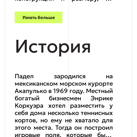
больше всего похожи именно на
ракетки для настольного
Узнать больше
тенниса), а от третьего – стены.
Интересный факт: в 2020 году в
мире было продано в два раза
История
больше ракеток для Падела,
чем для большого тенниса.
Этим видом спорта уже
занимаются более двадцати
миллионов человек. Многие
Падел зародился на
знаменитости и звезды спорта
мексиканском морском курорте
признаются в любви к данной
Акапулько в 1969 году. Местный
игре. Среди них Дэвид Бекхэм,
богатый бизнесмен Энрике
Лионель Месси и даже
Коркуэра хотел разместить у
профессиональные теннисисты
себя дома несколько теннисных
– Новак Джокович, Мария
кортов, но ему не хватало для
Шарапова, Рафаэль Надаль.
этого места. Тогда он построил
игровые поля, которые были